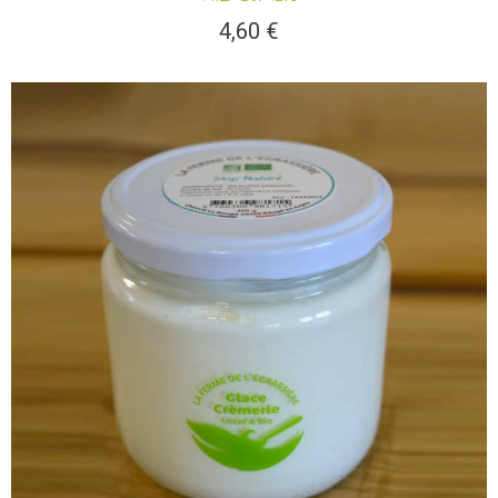
4,60
€