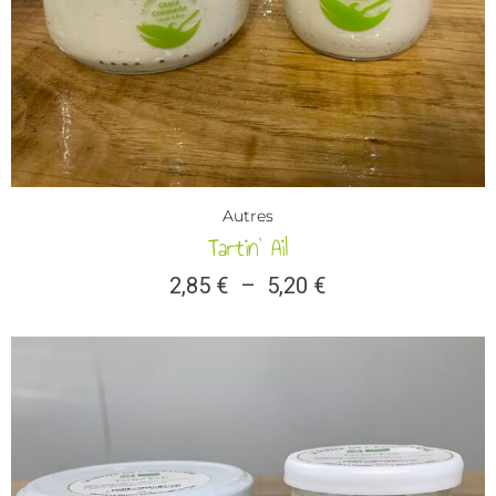
Autres
Tartin’ Ail
2,85
€
–
5,20
€