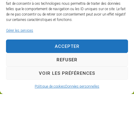
La Ferme de l'Egrassière
fait de consentir à ces technologies nous permettra de traiter des données
telles que le comportement de navigation ou les ID uniques sur ce site. Le fait
de ne pas consentir ou de retirer son consentement peut avoir un effet négatif
Au cœur du Baugeois, en Anjou, la Ferme de
sur certaines caractéristiques et fonctions.
l’Egrassière vous propose une gamme de glaces et de
produits laitiers directement fabriqués dans notre
Gérer les services
atelier fermier.
ACCEPTER
FACEBOOK
INSTAGRAM
REFUSER
VOIR LES PRÉFÉRENCES
Politique de cookies
Données personnelles
ADRESSE
Z.A LA CROIX BLANCHE - CHEVIRÉ LE ROUGE
49150 BAUGÉ EN ANJOU
HORAIRES D'OUVERTURE