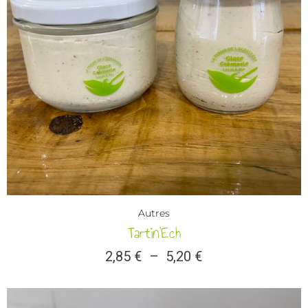
Autres
Tartin’Ech
2,85
€
–
5,20
€