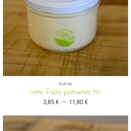
Autres
Crème fraîche pasteurisée 45%
3,85
€
–
11,80
€