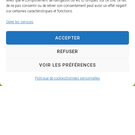
telles que le comportement de navigation ou les ID uniques sur ce site. Le fait
LE SAMEDI : 9H30-12H
de ne pas consentir ou de retirer son consentement peut avoir un effet négatif
sur certaines caractéristiques et fonctions.
Gérer les services
ACCEPTER
CE PROJET EST CO-FINANCÉ PAR LE FONDS EUROPÉEN
AGRICOLE POUR LE DÉVELOPPEMENT RURAL -
REFUSER
L'EUROPE INVESTIT DANS LES ZONES RURALES
VOIR LES PRÉFÉRENCES
Politique de cookies
Données personnelles