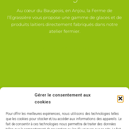
Au cœur du Baugeois, en Anjou, la Ferme de
l’Egrassière vous propose une gamme de glaces et de
produits laitiers directement fabriqués dans notre
atelier fermier.
FACEBOOK
INSTAGRAM
ADRESSE
Gérer le consentement aux
Z.A LA CROIX BLANCHE - CHEVIRÉ LE ROUGE
cookies
49150 BAUGÉ EN ANJOU
Pour offrir les meilleures expériences, nous utilisons des technologies telles
HORAIRES D'OUVERTURE
que les cookies pour stocker et/ou accéder aux informations des appareils. Le
fait de consentir à ces technologies nous permettra de traiter des données
LES MARDI ET VENDREDI : 16H30 -19H